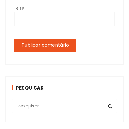
Site
PESQUISAR
P
r
o
c