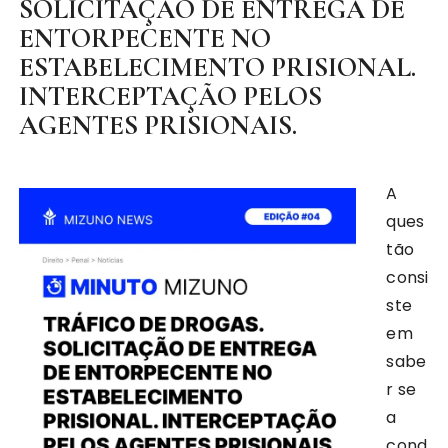
SOLICITAÇÃO DE ENTREGA DE
ENTORPECENTE NO
ESTABELECIMENTO PRISIONAL.
INTERCEPTAÇÃO PELOS
AGENTES PRISIONAIS.
A
ques
tão
consi
ste
em
sabe
r se
a
cond