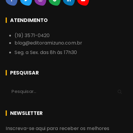
ATENDIMENTO
(19) 3571-0420
blog@editoramizuno.com.br
Seg. a Sex. das 8h às 17h30
PESQUISAR
P
r
o
c
NEWSLETTER
u
r
Inscreva-se aqui para receber os melhores
a