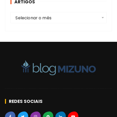
ARTIGOS
a
r
A
:
Selecionar o mês
r
t
i
g
o
s
REDES SOCIAIS