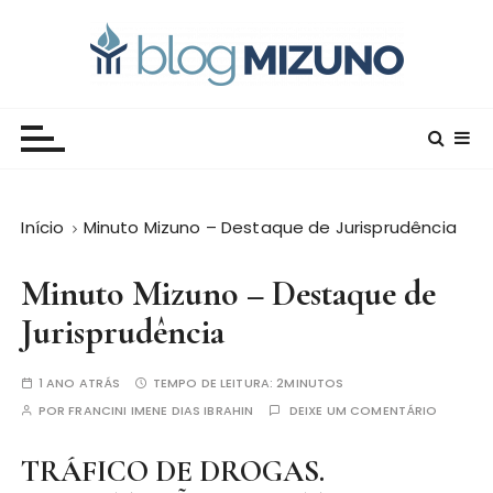
I
r
p
a
Blog Editora Mizuno
Conecte-se com o saber!
r
a
o
c
Início
Minuto Mizuno – Destaque de Jurisprudência
o
n
Minuto Mizuno – Destaque de
t
e
Jurisprudência
ú
d
1 ANO ATRÁS
TEMPO DE LEITURA:
2MINUTOS
o
POR
FRANCINI IMENE DIAS IBRAHIN
DEIXE UM COMENTÁRIO
TRÁFICO DE DROGAS.