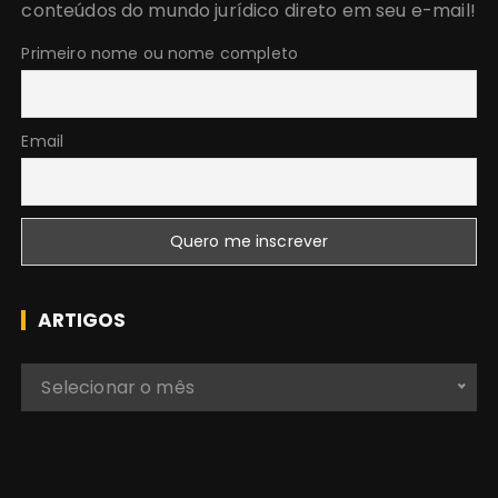
conteúdos do mundo jurídico direto em seu e-mail!
r
:
Primeiro nome ou nome completo
Email
ARTIGOS
A
Selecionar o mês
r
t
i
g