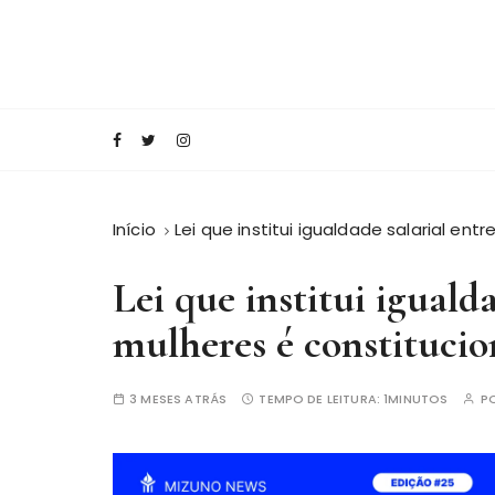
I
r
p
a
Conecte-se com o saber!
Blog Editora Mi
r
a
o
c
Início
Lei que institui igualdade salarial en
o
n
Lei que institui iguald
t
e
mulheres é constitucio
ú
d
o
3 MESES ATRÁS
TEMPO DE LEITURA:
1MINUTOS
P