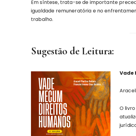
Em síntese, trata-se de importante preced
igualdade remuneratória e no enfrentamen
trabalho.
Sugestão de Leitura:
Vade 
Aracel
O livr
atuali
jurídic