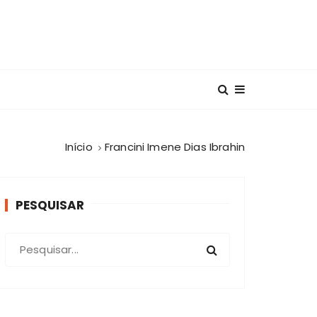
Início
Francini Imene Dias Ibrahin
PESQUISAR
P
r
o
c
u