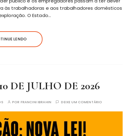
O poder público e os empregadores passam a ter dever
va às trabalhadoras e aos trabalhadores domésticos
 exploração. O Estado…
TINUE LENDO
 10 DE JULHO DE 2026
OS
POR
FRANCINI IBRAHIN
DEIXE UM COMENTÁRIO