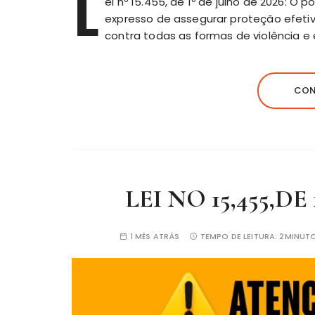
L
ei nº 15.455, de 1º de julho de 2026: 
expresso de assegurar proteção efeti
contra todas as formas de violência e
CON
LEI NO 15,455,DE
1 MÊS ATRÁS
TEMPO DE LEITURA:
2MINUT