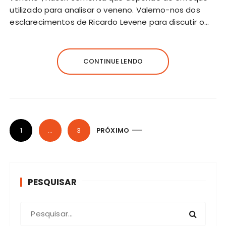
utilizado para analisar o veneno. Valemo-nos dos
esclarecimentos de Ricardo Levene para discutir o…
CONTINUE LENDO
N
1
…
3
PRÓXIMO
a
v
e
PESQUISAR
g
a
P
ç
r