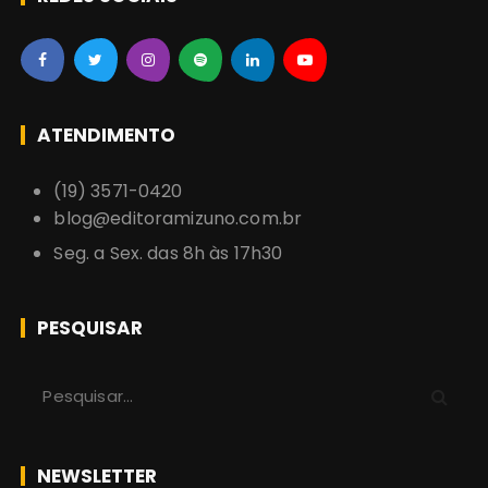
ATENDIMENTO
(19) 3571-0420
blog@editoramizuno.com.br
Seg. a Sex. das 8h às 17h30
PESQUISAR
P
r
o
c
NEWSLETTER