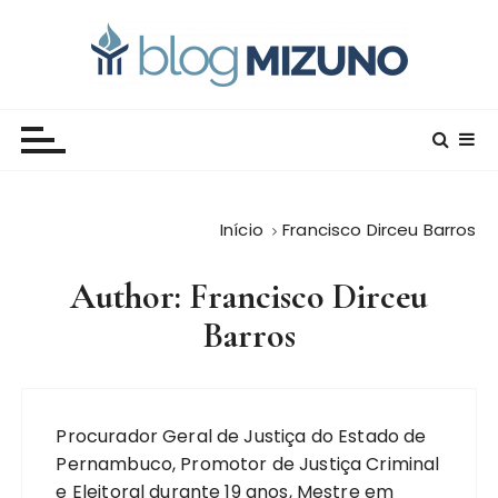
I
r
p
a
Blog Editora Mizuno
Conecte-se com o saber!
r
a
o
c
Início
Francisco Dirceu Barros
o
n
Author: Francisco Dirceu
t
e
Barros
ú
d
o
Procurador Geral de Justiça do Estado de
Pernambuco, Promotor de Justiça Criminal
e Eleitoral durante 19 anos, Mestre em