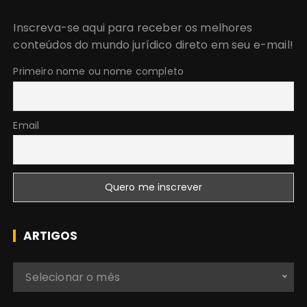
u
r
Inscreva-se aqui para receber os melhores
a
conteúdos do mundo jurídico direto em seu e-mail!
r
:
Primeiro nome ou nome completo
Email
ARTIGOS
A
Selecionar o mês
r
t