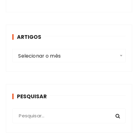
ARTIGOS
A
Selecionar o mês
r
t
i
g
o
PESQUISAR
s
P
r
o
c