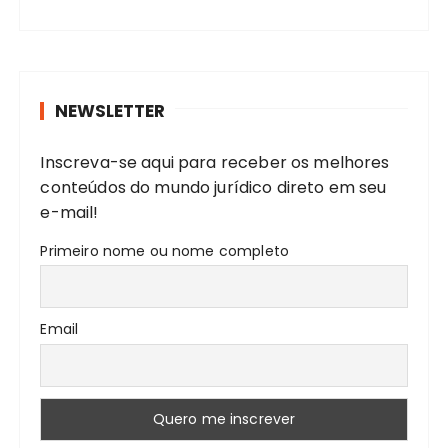
ã
o
c
o
u
p
r
o
NEWSLETTER
a
r
r
Inscreva-se aqui para receber os melhores
:
p
conteúdos do mundo jurídico direto em seu
o
e-mail!
s
Primeiro nome ou nome completo
t
s
Email