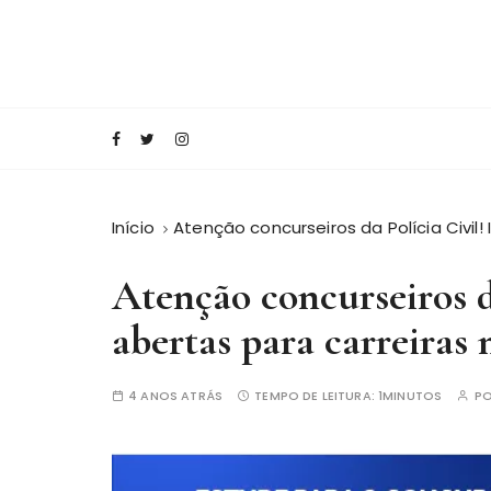
I
r
p
a
Conecte-se com o saber!
Blog Editora Mi
r
a
o
c
Início
Atenção concurseiros da Polícia Civil! 
o
n
Atenção concurseiros da
t
e
abertas para carreiras 
ú
d
o
4 ANOS ATRÁS
TEMPO DE LEITURA:
1MINUTOS
P