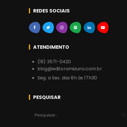
REDES SOCIAIS
ATENDIMENTO
(19) 3571-0420
blog@editoramizuno.com.br
Seg. a Sex. das 8h às 17h30
PESQUISAR
P
r
o