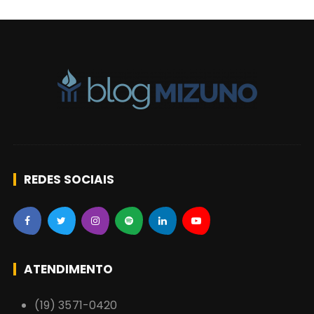
i
g
o
s
REDES SOCIAIS
ATENDIMENTO
(19) 3571-0420