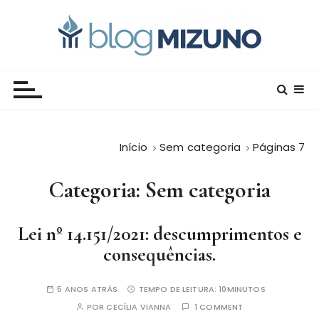
I
r
p
a
Blog Editora Mizuno
Conecte-se com o saber!
r
a
o
c
Início
Sem categoria
Páginas 7
o
n
Categoria:
Sem categoria
t
e
ú
Lei nº 14.151/2021: descumprimentos e
d
consequências.
o
5 ANOS ATRÁS
TEMPO DE LEITURA:
10MINUTOS
POR
CECÍLIA VIANNA
1 COMMENT