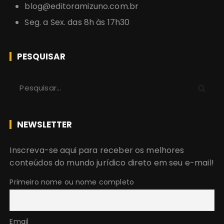
blog@editoramizuno.com.br
Seg. a Sex. das 8h às 17h30
PESQUISAR
P
r
o
c
NEWSLETTER
u
r
Inscreva-se aqui para receber os melhores
a
conteúdos do mundo jurídico direto em seu e-mail!
r
:
Primeiro nome ou nome completo
Email