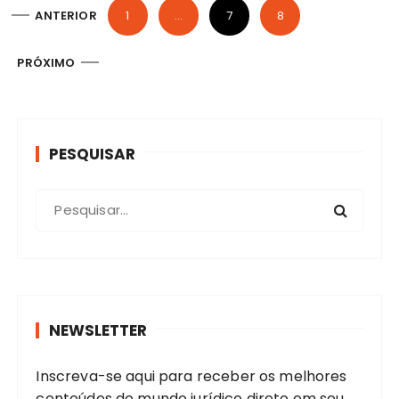
N
ANTERIOR
1
…
7
8
a
v
PRÓXIMO
e
g
a
PESQUISAR
ç
ã
P
o
r
o
p
c
o
u
r
r
NEWSLETTER
p
a
r
o
Inscreva-se aqui para receber os melhores
:
s
conteúdos do mundo jurídico direto em seu