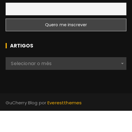
ARTIGOS
A
Selecionar o mês
r
t
i
g
o
GuCherry Blog por
Everestthemes
s