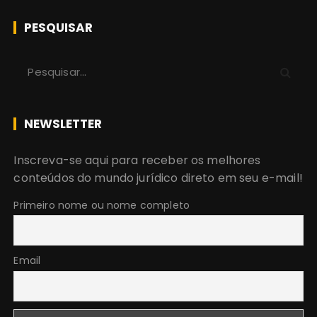
PESQUISAR
P
r
o
c
NEWSLETTER
u
r
Inscreva-se aqui para receber os melhores
a
conteúdos do mundo jurídico direto em seu e-mail!
r
:
Primeiro nome ou nome completo
Email