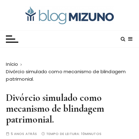
I
r
p
a
Blog Editora Mizuno
Conecte-se com o saber!
r
a
o
c
Início
o
Divórcio simulado como mecanismo de blindagem
n
patrimonial.
t
e
Divórcio simulado como
ú
d
mecanismo de blindagem
o
patrimonial.
5 ANOS ATRÁS
TEMPO DE LEITURA:
10MINUTOS