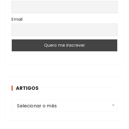
Email
ARTIGOS
A
Selecionar o mês
r
t
i