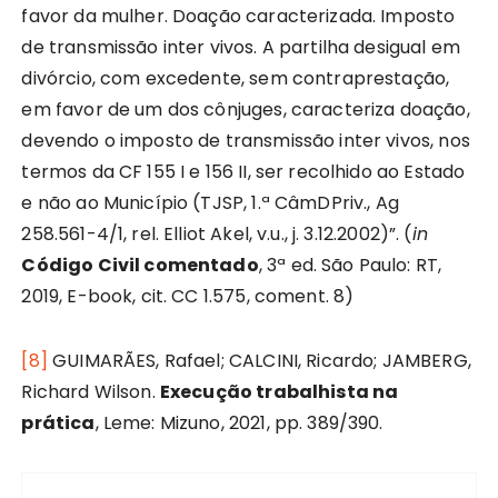
favor da mulher. Doação caracterizada. Imposto
de transmissão inter vivos. A partilha desigual em
divórcio, com excedente, sem contraprestação,
em favor de um dos cônjuges, caracteriza doação,
devendo o imposto de transmissão inter vivos, nos
termos da CF 155 I e 156 II, ser recolhido ao Estado
e não ao Município (TJSP, 1.ª CâmDPriv., Ag
258.561-4/1, rel. Elliot Akel, v.u., j. 3.12.2002)”. (
in
Código Civil comentado
, 3ª ed. São Paulo: RT,
2019, E-book, cit. CC 1.575, coment. 8)
[8]
GUIMARÃES, Rafael; CALCINI, Ricardo; JAMBERG,
Richard Wilson.
Execução trabalhista na
prática
, Leme: Mizuno, 2021, pp. 389/390.