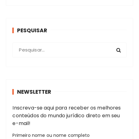
PESQUISAR
P
r
o
c
u
r
NEWSLETTER
a
r
Inscreva-se aqui para receber os melhores
:
conteúdos do mundo jurídico direto em seu
e-mail!
Primeiro nome ou nome completo