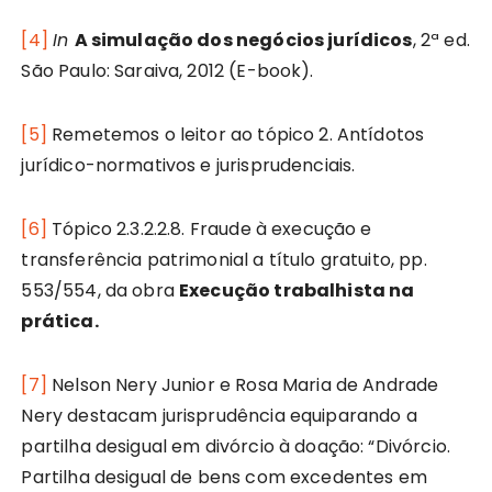
[4]
In
A simulação dos negócios jurídicos
, 2ª ed.
São Paulo: Saraiva, 2012 (E-book).
[5]
Remetemos o leitor ao tópico 2. Antídotos
jurídico-normativos e jurisprudenciais.
[6]
Tópico 2.3.2.2.8. Fraude à execução e
transferência patrimonial a título gratuito, pp.
553/554, da obra
Execução trabalhista na
prática.
[7]
Nelson Nery Junior e Rosa Maria de Andrade
Nery destacam jurisprudência equiparando a
partilha desigual em divórcio à doação: “Divórcio.
Partilha desigual de bens com excedentes em