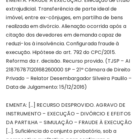
EMENTA: FRAUDE À EXECUÇÃO. Execução de título
extrajudicial. Transferência de parte ideal de
imóvel, entre ex-cônjuges, em partilha de bens
realizada em divórcio. Alienação ocorrida após a
citação dos devedores em demanda capaz de
reduzi-los à insolvência. Configurada fraude à
execução. Hipótese do art. 792 do CPC/2015.
Reforma da r. decisão. Recurso provido. (TJSP – AI
21876787120168260000 SP – 21ª Câmara de Direito
Privado – Relator Desembargador Silveira Paulilo –
Data de Julgamento: 15/12/2016)
EMENTA: […] RECURSO DESPROVIDO. AGRAVO DE
INSTRUMENTO – EXECUÇÃO – DIVÓRCIO E EFEITOS
DA PARTILHA – SIMULAÇÃO – FRAUDE À EXECUÇÃO
[…]. Suficiência do conjunto probatório, sob a