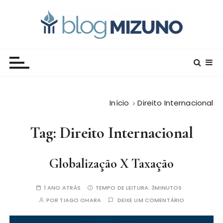
I
r
p
a
Blog Editora Mizuno
Conecte-se com o saber!
r
a
o
c
Início
Direito Internacional
o
n
Tag:
Direito Internacional
t
e
ú
Globalização X Taxação
d
o
1 ANO ATRÁS
TEMPO DE LEITURA:
3MINUTOS
POR
TIAGO OHARA
DEIXE UM COMENTÁRIO