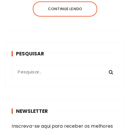
CONTINUE LENDO
PESQUISAR
P
r
o
c
u
r
NEWSLETTER
a
r
Inscreva-se aqui para receber os melhores
: