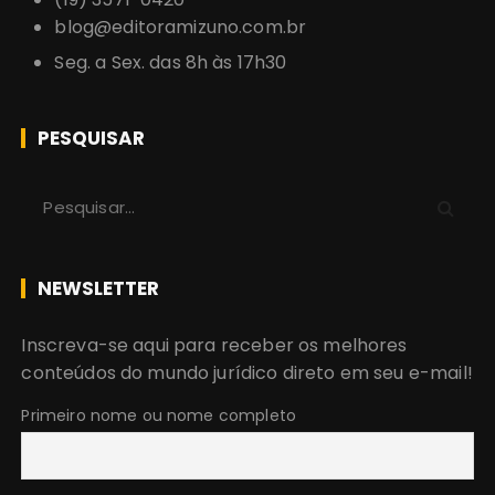
blog@editoramizuno.com.br
Seg. a Sex. das 8h às 17h30
PESQUISAR
P
r
o
c
NEWSLETTER
u
r
Inscreva-se aqui para receber os melhores
a
conteúdos do mundo jurídico direto em seu e-mail!
r
:
Primeiro nome ou nome completo