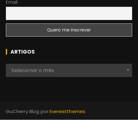
Email
ARTIGOS
A
Selecionar o mês
r
t
i
g
o
GuCherry Blog por
Everestthemes
s