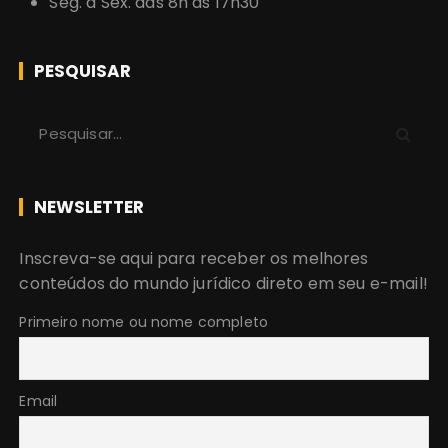
Seg. a Sex. das 8h às 17h30
PESQUISAR
P
r
o
c
NEWSLETTER
u
r
Inscreva-se aqui para receber os melhores
a
conteúdos do mundo jurídico direto em seu e-mail!
r
:
Primeiro nome ou nome completo
Email