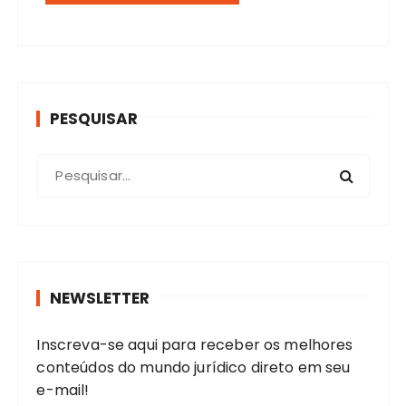
PESQUISAR
P
r
o
c
u
r
NEWSLETTER
a
r
Inscreva-se aqui para receber os melhores
:
conteúdos do mundo jurídico direto em seu
e-mail!