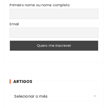
Primeiro nome ou nome completo
Email
ARTIGOS
A
Selecionar o mês
r
t