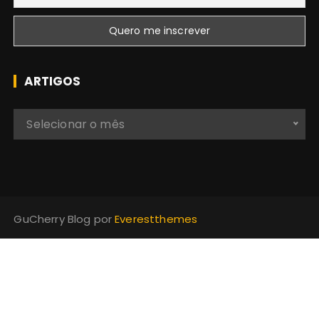
ARTIGOS
A
Selecionar o mês
r
t
i
g
o
GuCherry Blog por
Everestthemes
s