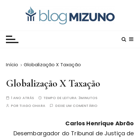
I
r
p
a
Blog Editora Mizuno
Conecte-se com o saber!
r
a
o
c
Início
Globalização X Taxação
o
n
Globalização X Taxação
t
e
ú
1 ANO ATRÁS
TEMPO DE LEITURA:
3MINUTOS
d
POR
TIAGO OHARA
DEIXE UM COMENTÁRIO
o
Carlos Henrique Abrão
Desembargador do Tribunal de Justiça de