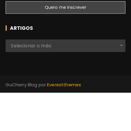
ARTIGOS
A
Selecionar o mês
r
t
i
g
o
GuCherry Blog por
Everestthemes
s