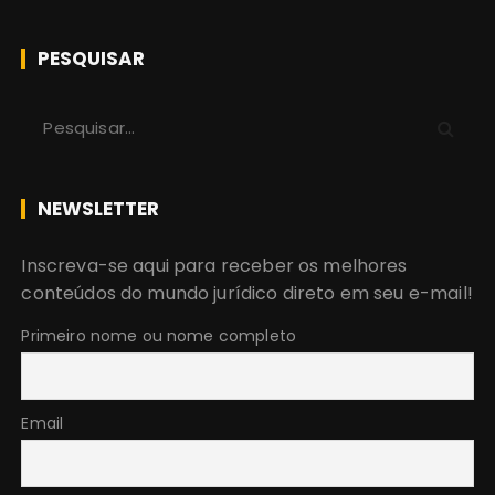
PESQUISAR
P
r
o
c
NEWSLETTER
u
r
Inscreva-se aqui para receber os melhores
a
conteúdos do mundo jurídico direto em seu e-mail!
r
:
Primeiro nome ou nome completo
Email