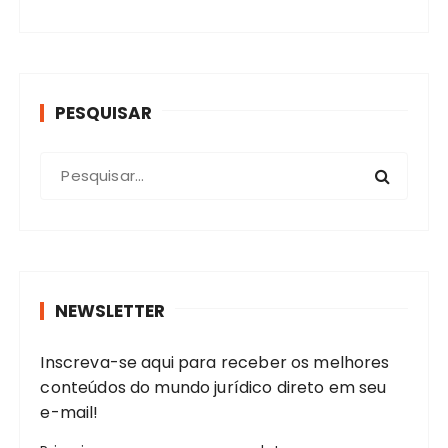
PESQUISAR
P
r
o
c
u
r
NEWSLETTER
a
r
Inscreva-se aqui para receber os melhores
:
conteúdos do mundo jurídico direto em seu
e-mail!