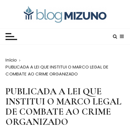
I
r
p
a
Blog Editora Mizuno
Conecte-se com o saber!
r
a
o
c
Início
o
PUBLICADA A LEI QUE INSTITUI O MARCO LEGAL DE
n
COMBATE AO CRIME ORGANIZADO
t
e
PUBLICADA A LEI QUE
ú
d
INSTITUI O MARCO LEGAL
o
DE COMBATE AO CRIME
ORGANIZADO