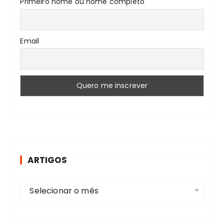
Primeiro nome ou nome completo
Email
ARTIGOS
A
Selecionar o mês
r
t
i