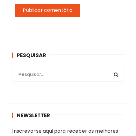
PESQUISAR
P
r
o
c
u
r
NEWSLETTER
a
r
Inscreva-se aqui para receber os melhores
: