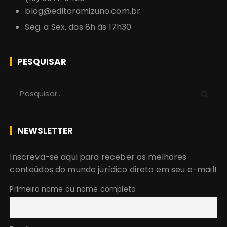
blog@editoramizuno.com.br
Seg. a Sex. das 8h às 17h30
PESQUISAR
P
r
o
c
NEWSLETTER
u
r
Inscreva-se aqui para receber os melhores
a
conteúdos do mundo jurídico direto em seu e-mail!
r
:
Primeiro nome ou nome completo