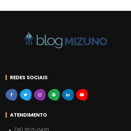
i
g
o
s
REDES SOCIAIS
ATENDIMENTO
(19) 3571-0420