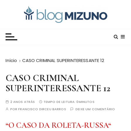
I
r
p
a
Blog Editora Mizuno
Conecte-se com o saber!
r
a
o
c
Início
CASO CRIMINAL SUPERINTERESSANTE 12
o
n
CASO CRIMINAL
t
e
SUPERINTERESSANTE 12
ú
d
2 ANOS ATRÁS
TEMPO DE LEITURA:
0MINUTOS
o
POR
FRANCISCO DIRCEU BARROS
DEIXE UM COMENTÁRIO
“
O CASO DA ROLETA-RUSSA
“