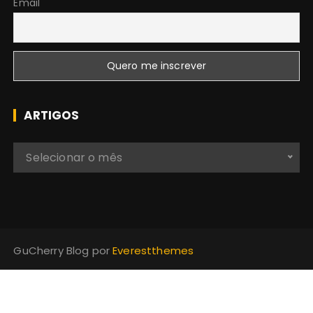
Email
ARTIGOS
A
Selecionar o mês
r
t
i
g
o
GuCherry Blog por
Everestthemes
s