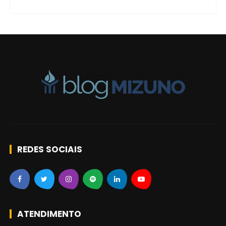
t
i
g
o
s
REDES SOCIAIS
ATENDIMENTO