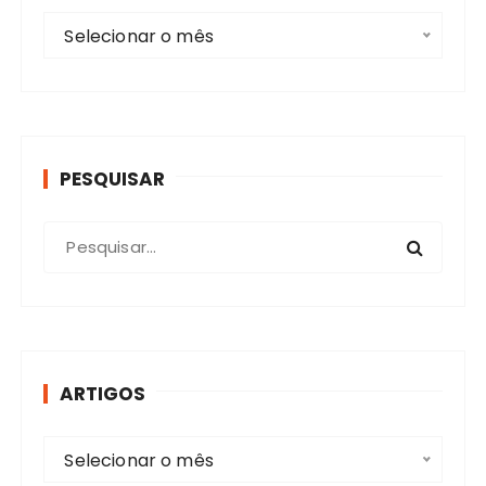
A
Selecionar o mês
r
t
i
g
o
PESQUISAR
s
P
r
o
c
u
r
ARTIGOS
a
r
A
:
Selecionar o mês
r