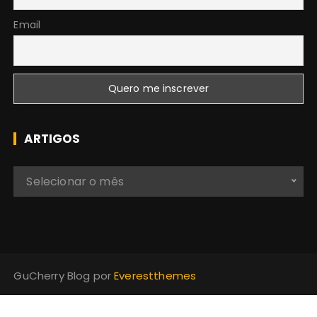
Email
ARTIGOS
A
Selecionar o mês
r
t
i
g
o
GuCherry Blog por
Everestthemes
s