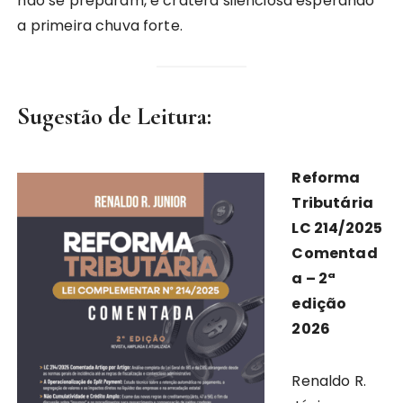
não se preparam, é cratera silenciosa esperando
a primeira chuva forte.
Sugestão de Leitura
:
Reforma
Tributária
LC 214/2025
Comentad
a – 2ª
edição
2026
Renaldo R.