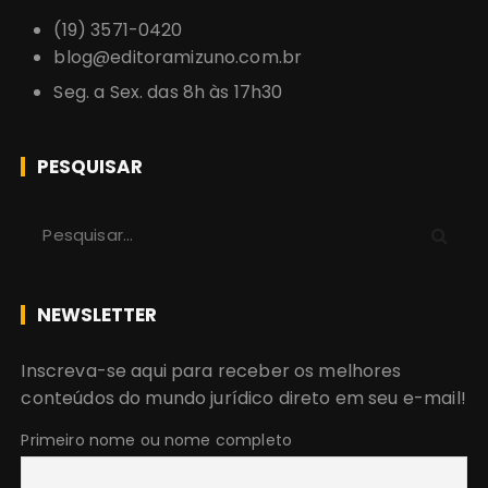
(19) 3571-0420
blog@editoramizuno.com.br
Seg. a Sex. das 8h às 17h30
PESQUISAR
P
r
o
c
NEWSLETTER
u
r
Inscreva-se aqui para receber os melhores
a
conteúdos do mundo jurídico direto em seu e-mail!
r
:
Primeiro nome ou nome completo