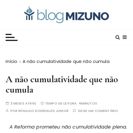
I
r
p
a
Blog Editora Mizuno
Conecte-se com o saber!
r
a
o
c
Início
A não cumulatividade que não cumula
o
n
A não cumulatividade que não
t
e
cumula
ú
d
3 MESES ATRÁS
TEMPO DE LEITURA:
4MINUTOS
o
POR
RENALDO RODRIGUES JUNIOR
DEIXE UM COMENTÁRIO
A Reforma prometeu não cumulatividade plena.