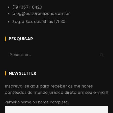
(19) 3571-0420
blog@editoramizuno.com.br
Seg. a Sex. das 8h às 17h30
PESQUISAR
P
r
o
c
NEWSLETTER
u
r
Inscreva-se aqui para receber os melhores
a
conteúdos do mundo jurídico direto em seu e-mail!
r
:
Primeiro nome ou nome completo