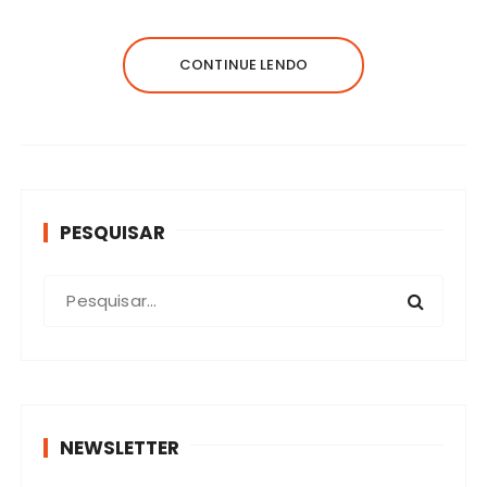
CONTINUE LENDO
PESQUISAR
P
r
o
c
u
r
NEWSLETTER
a
r