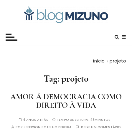
I
r
p
a
Blog Editora Mizuno
Conecte-se com o saber!
r
a
o
c
Início
projeto
o
n
Tag:
projeto
t
e
ú
AMOR À DEMOCRACIA COMO
d
DIREITO À VIDA
o
4 ANOS ATRÁS
TEMPO DE LEITURA:
43MINUTOS
POR
JEFERSON BOTELHO PEREIRA
DEIXE UM COMENTÁRIO