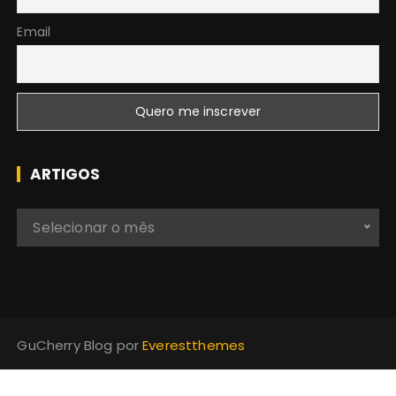
Email
ARTIGOS
A
Selecionar o mês
r
t
i
g
o
GuCherry Blog por
Everestthemes
s