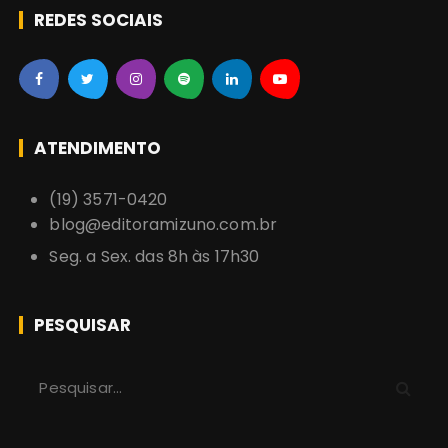
REDES SOCIAIS
ATENDIMENTO
(19) 3571-0420
blog@editoramizuno.com.br
Seg. a Sex. das 8h às 17h30
PESQUISAR
P
r
o