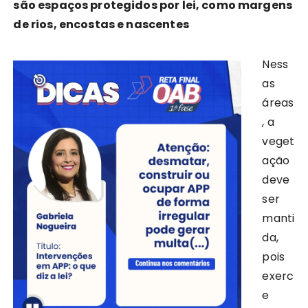
são espaços protegidos por lei, como margens
de rios, encostas e nascentes
Ness
as
áreas
, a
veget
ação
deve
ser
manti
da,
pois
exerc
e