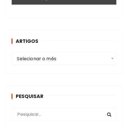
ARTIGOS
A
Selecionar o mês
r
t
i
g
o
PESQUISAR
s
P
r
o