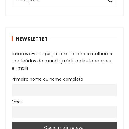
r
o
c
u
r
NEWSLETTER
a
r
Inscreva-se aqui para receber os melhores
:
conteúdos do mundo jurídico direto em seu
e-mail!
Primeiro nome ou nome completo
Email