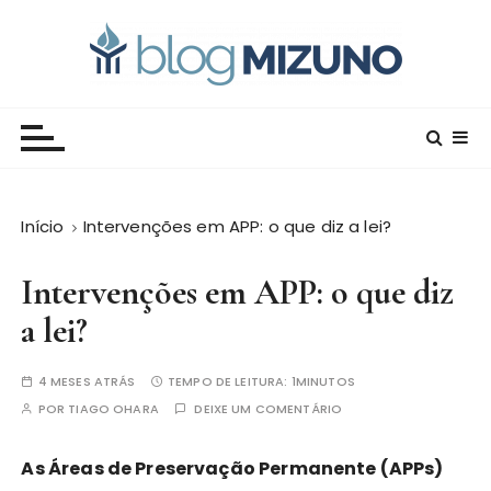
I
r
p
a
Blog Editora Mizuno
Conecte-se com o saber!
r
a
o
c
Início
Intervenções em APP: o que diz a lei?
o
n
Intervenções em APP: o que diz
t
e
a lei?
ú
d
4 MESES ATRÁS
TEMPO DE LEITURA:
1MINUTOS
o
POR
TIAGO OHARA
DEIXE UM COMENTÁRIO
As Áreas de Preservação Permanente (APPs)