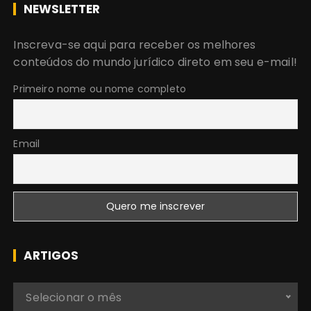
c
NEWSLETTER
u
r
Inscreva-se aqui para receber os melhores
a
conteúdos do mundo jurídico direto em seu e-mail!
r
:
Primeiro nome ou nome completo
Email
ARTIGOS
A
Selecionar o mês
r