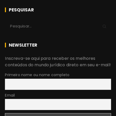
PESQUISAR
P
r
o
c
NEWSLETTER
u
r
Inscreva-se aqui para receber os melhores
a
conteúdos do mundo jurídico direto em seu e-mail!
r
:
Primeiro nome ou nome completo
Email