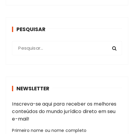
PESQUISAR
P
r
o
c
u
r
NEWSLETTER
a
r
Inscreva-se aqui para receber os melhores
:
conteúdos do mundo jurídico direto em seu
e-mail!
Primeiro nome ou nome completo