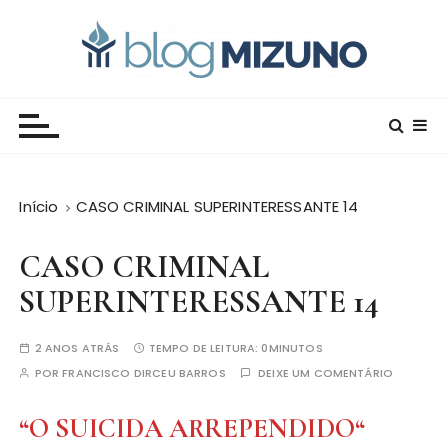
I
r
p
a
Blog Editora Mizuno
Conecte-se com o saber!
r
a
o
c
Início
CASO CRIMINAL SUPERINTERESSANTE 14
o
n
CASO CRIMINAL
t
e
SUPERINTERESSANTE 14
ú
d
2 ANOS ATRÁS
TEMPO DE LEITURA:
0MINUTOS
o
POR
FRANCISCO DIRCEU BARROS
DEIXE UM COMENTÁRIO
“O SUICIDA ARREPENDIDO
“