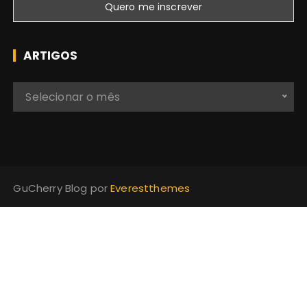
ARTIGOS
A
Selecionar o mês
r
t
i
g
o
GuCherry Blog por
Everestthemes
s