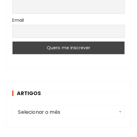
Email
ARTIGOS
A
Selecionar o mês
r
t
i