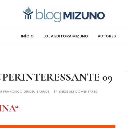
zuno
INÍCIO
LOJA EDITORA MIZUNO
AUTORES
UPERINTERESSANTE 09
OR
FRANCISCO DIRCEU BARROS
DEIXE UM COMENTÁRIO
INA
“