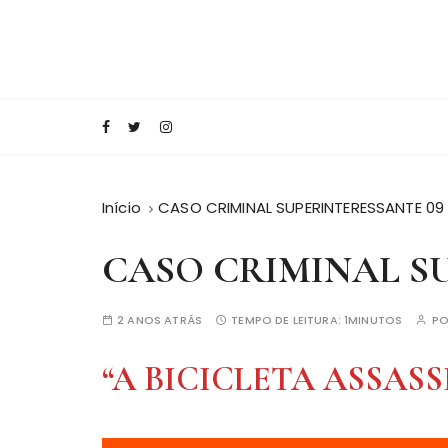
I
r
p
a
Conecte-se com o saber!
Blog Editora Mi
r
a
o
c
Início
CASO CRIMINAL SUPERINTERESSANTE 09
o
n
CASO CRIMINAL S
t
e
ú
2 ANOS ATRÁS
TEMPO DE LEITURA:
1MINUTOS
P
d
o
“
A BICICLETA ASSASS