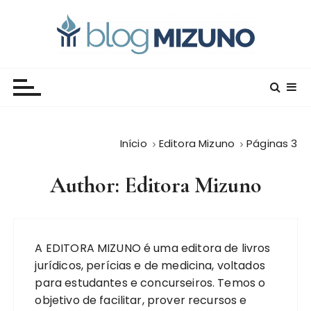
I
r
p
a
Blog Editora Mizuno
Conecte-se com o saber!
r
a
o
c
Início
Editora Mizuno
Páginas 3
o
n
Author: Editora Mizuno
t
e
ú
d
A EDITORA MIZUNO é uma editora de livros
o
jurídicos, perícias e de medicina, voltados
para estudantes e concurseiros. Temos o
objetivo de facilitar, prover recursos e