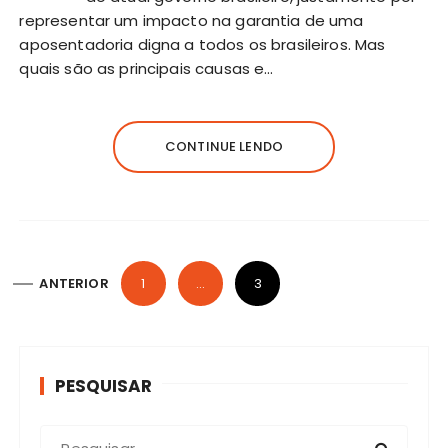
representar um impacto na garantia de uma
aposentadoria digna a todos os brasileiros. Mas
quais são as principais causas e…
CONTINUE LENDO
N
ANTERIOR
1
…
3
a
v
e
PESQUISAR
g
a
P