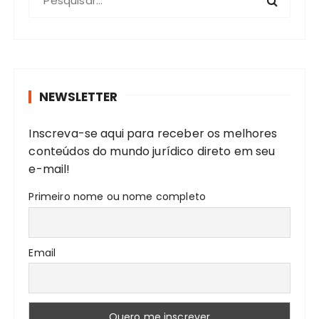
ç
r
ã
o
c
o
u
p
r
o
NEWSLETTER
a
r
r
Inscreva-se aqui para receber os melhores
:
p
conteúdos do mundo jurídico direto em seu
o
e-mail!
s
Primeiro nome ou nome completo
t
s
Email