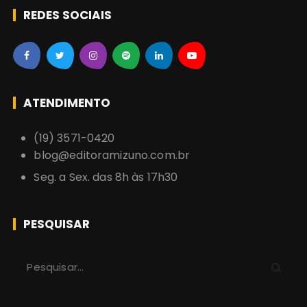
REDES SOCIAIS
ATENDIMENTO
(19) 3571-0420
blog@editoramizuno.com.br
Seg. a Sex. das 8h às 17h30
PESQUISAR
P
r
o