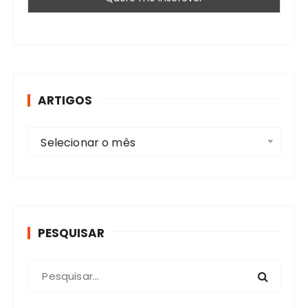
ARTIGOS
A
Selecionar o mês
r
t
i
g
o
PESQUISAR
s
P
r
o