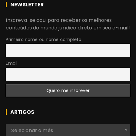
c
NEWSLETTER
u
r
Inscreva-se aqui para receber os melhores
a
conteúdos do mundo jurídico direto em seu e-mail!
r
:
Primeiro nome ou nome completo
Email
ARTIGOS
A
Selecionar o mês
r