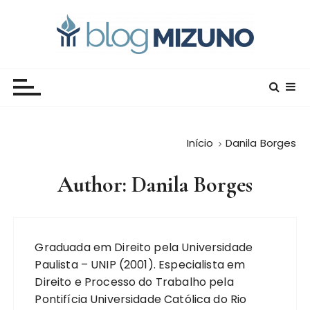
I
r
p
a
Blog Editora Mizuno
Conecte-se com o saber!
r
a
o
c
Início
Danila Borges
o
n
Author: Danila Borges
t
e
ú
d
Graduada em Direito pela Universidade
o
Paulista – UNIP (2001). Especialista em
Direito e Processo do Trabalho pela
Pontifícia Universidade Católica do Rio