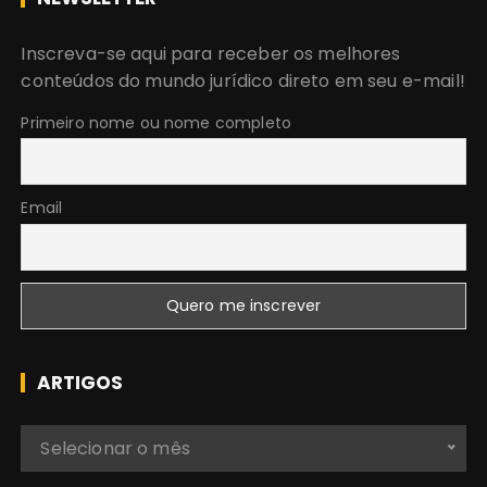
u
r
Inscreva-se aqui para receber os melhores
a
conteúdos do mundo jurídico direto em seu e-mail!
r
:
Primeiro nome ou nome completo
Email
ARTIGOS
A
Selecionar o mês
r