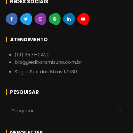
REDES SOCIAIS
ATENDIMENTO
(19) 3571-0420
blog@editoramizuno.com.br
Seg. a Sex. das 8h às 17h30
PESQUISAR
P
r
o
c
NEWSLETTER