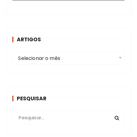
ARTIGOS
A
Selecionar o mês
r
t
i
g
o
PESQUISAR
s
P
r
o
c