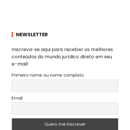
o
c
u
r
NEWSLETTER
a
r
Inscreva-se aqui para receber os melhores
:
conteúdos do mundo jurídico direto em seu
e-mail!
Primeiro nome ou nome completo
Email