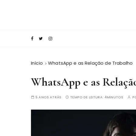
I
r
p
a
Conecte-se com o saber!
Blog Editora Mi
r
a
o
c
Início
WhatsApp e as Relação de Trabalho
o
n
WhatsApp e as Relaçã
t
e
ú
5 ANOS ATRÁS
TEMPO DE LEITURA:
4MINUTOS
P
d
o