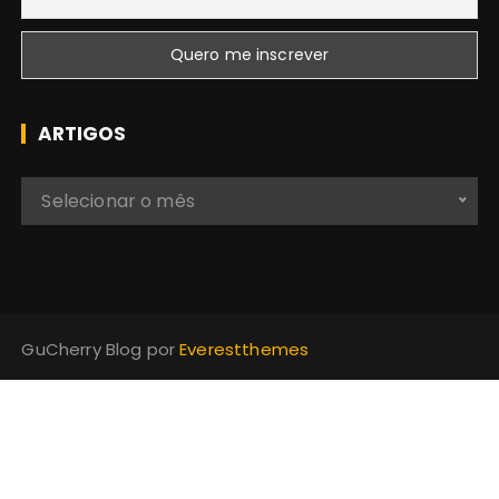
ARTIGOS
A
Selecionar o mês
r
t
i
g
o
GuCherry Blog por
Everestthemes
s