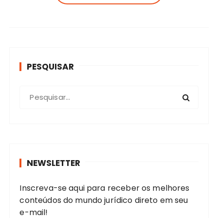
PESQUISAR
P
r
o
c
u
r
NEWSLETTER
a
r
Inscreva-se aqui para receber os melhores
:
conteúdos do mundo jurídico direto em seu
e-mail!