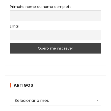
Primeiro nome ou nome completo
Email
ARTIGOS
A
Selecionar o mês
r
t