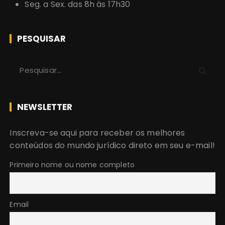
Seg. a Sex. das 8h às 17h30
PESQUISAR
P
r
o
c
NEWSLETTER
u
r
Inscreva-se aqui para receber os melhores
a
conteúdos do mundo jurídico direto em seu e-mail!
r
:
Primeiro nome ou nome completo
Email