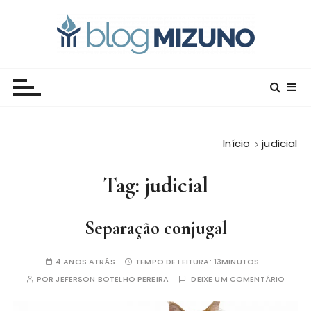
I
r
p
a
Blog Editora Mizuno
Conecte-se com o saber!
r
a
o
c
Início
judicial
o
n
Tag:
judicial
t
e
ú
Separação conjugal
d
o
4 ANOS ATRÁS
TEMPO DE LEITURA:
13MINUTOS
POR
JEFERSON BOTELHO PEREIRA
DEIXE UM COMENTÁRIO