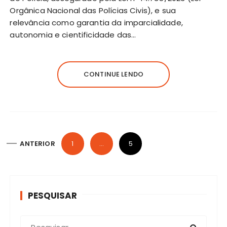
Orgânica Nacional das Polícias Civis), e sua
relevância como garantia da imparcialidade,
autonomia e cientificidade das…
CONTINUE LENDO
N
ANTERIOR
1
…
5
a
v
e
PESQUISAR
g
a
P