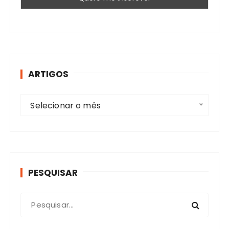
ARTIGOS
A
Selecionar o mês
r
t
i
g
o
PESQUISAR
s
P
r
o