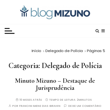
I
r
p
a
Blog Editora Mizuno
Conecte-se com o saber!
r
a
o
c
Início
Delegado de Polícia
Páginas 5
o
n
Categoria:
Delegado de Polícia
t
e
ú
Minuto Mizuno – Destaque de
d
Jurisprudência
o
10 MESES ATRÁS
TEMPO DE LEITURA:
2MINUTOS
POR
FRANCINI IMENE DIAS IBRAHIN
DEIXE UM COMENTÁRIO