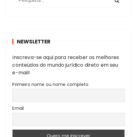
ç
r
ã
o
c
o
u
p
r
o
NEWSLETTER
a
r
r
Inscreva-se aqui para receber os melhores
:
p
conteúdos do mundo jurídico direto em seu
o
e-mail!
s
Primeiro nome ou nome completo
t
s
Email