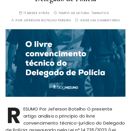
11 MESES ATRÁS
TEMPO DE LEITURA:
7MINUTOS
POR
JEFERSON BOTELHO PEREIRA
DEIXE UM COMENTÁRIO
R
ESUMO Por Jeferson Botelho O presente
artigo analisa o princípio do livre
convencimento técnico-jurídico do Delegado
de Polícia, assegurado pela Lei nº 14.735/2023 (Lei