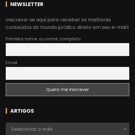
c
NEWSLETTER
u
r
Inscreva-se aqui para receber os melhores
a
conteúdos do mundo jurídico direto em seu e-mail!
r
:
Primeiro nome ou nome completo
Email
ARTIGOS
A
Selecionar o mês
r