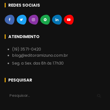
REDES SOCIAIS
ATENDIMENTO
(19) 3571-0420
blog@editoramizuno.com.br
Seg. a Sex. das 8h às 17h30
PESQUISAR
P
r
o