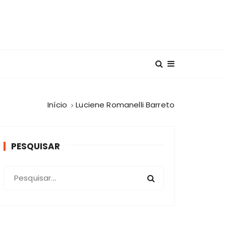
Início
Luciene Romanelli Barreto
PESQUISAR
P
r
o
c
u