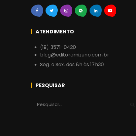
ATENDIMENTO
(19) 3571-0420
blog@editoramizuno.com.br
Seg. a Sex. das 8h às 17h30
PESQUISAR
P
r
o
c
u