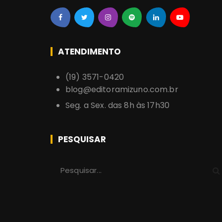
ATENDIMENTO
(19) 3571-0420
blog@editoramizuno.com.br
Seg. a Sex. das 8h às 17h30
PESQUISAR
P
r
o
c
u