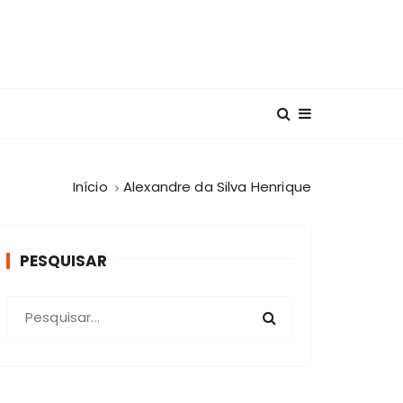
Início
Alexandre da Silva Henrique
PESQUISAR
P
r
o
c
u