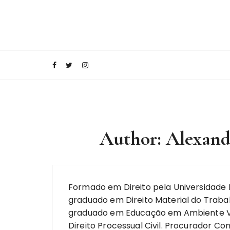
I
r
p
a
Conecte-se com o saber!
Blog Editora Mi
r
a
o
c
o
n
Author: Alexand
t
e
ú
d
o
Formado em Direito pela Universidade 
graduado em Direito Material do Trabal
graduado em Educação em Ambiente V
Direito Processual Civil. Procurador C