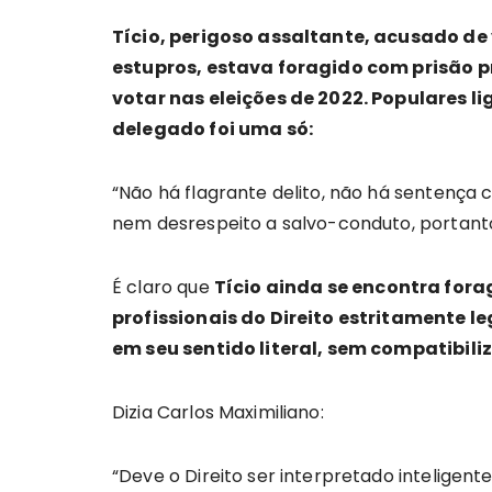
Tício, perigoso assaltante, acusado de 
estupros, estava foragido com prisão 
votar nas eleições de 2022. Populares l
delegado foi uma só:
“Não há flagrante delito, não há sentença 
nem desrespeito a salvo-conduto, portant
É claro que
Tício ainda se encontra for
profissionais do Direito estritamente le
em seu sentido literal, sem compatibili
Dizia Carlos Maximiliano:
“Deve o Direito ser interpretado intelige