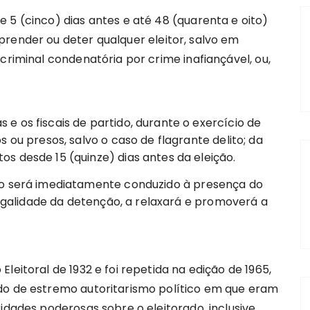
 5 (cinco) dias antes e até 48 (quarenta e oito)
render ou deter qualquer eleitor, salvo em
criminal condenatória por crime inafiançável, ou,
 os fiscais de partido, durante o exercício de
 ou presos, salvo o caso de flagrante delito; da
s desde 15 (quinze) dias antes da eleição.
so será imediatamente conduzido à presença do
ilegalidade da detenção, a relaxará e promoverá a
leitoral de 1932 e foi repetida na edição de 1965,
do de estremo autoritarismo político em que eram
idades poderosas sobre o eleitorado, inclusive