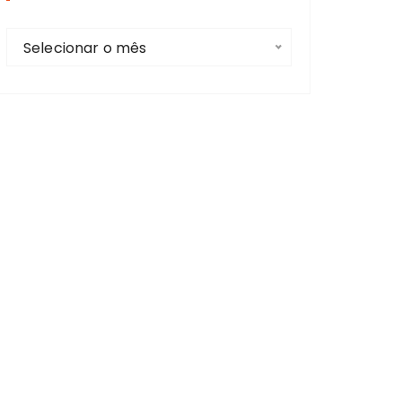
r
A
:
Selecionar o mês
r
t
i
g
o
s