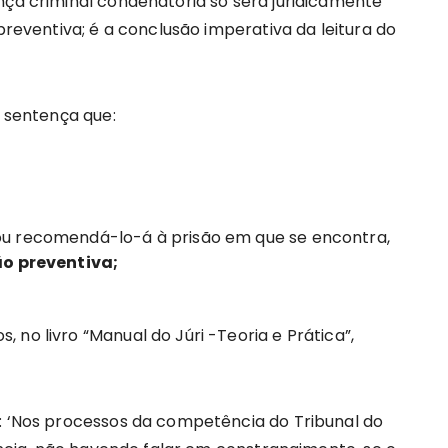
nça criminal condenatória só será juridicamente
 preventiva; é a conclusão imperativa da leitura do
á sentença que:
u recomendá-lo-á à prisão em que se encontra,
ão preventiva;
 no livro “Manual do Júri -Teoria e Prática”,
e: ‘Nos processos da competência do Tribunal do