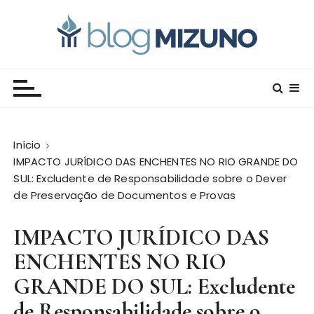
I
r
p
a
Blog Editora Mizuno
Conecte-se com o saber!
r
a
o
c
Início
o
IMPACTO JURÍDICO DAS ENCHENTES NO RIO GRANDE DO
n
SUL: Excludente de Responsabilidade sobre o Dever
t
de Preservação de Documentos e Provas
e
ú
IMPACTO JURÍDICO DAS
d
o
ENCHENTES NO RIO
GRANDE DO SUL: Excludente
de Responsabilidade sobre o