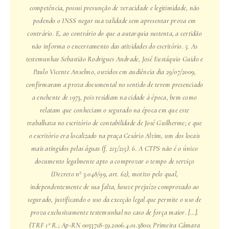
competência, possui presunção de veracidade e legitimidade, não
podendo o INSS negar sua validade sem apresentar prova em
contrário. E, ao contrário do que a autarquia sustenta, a certidão
não informa o encerramento das atividades do escritório. 5. As
testemunhas Sebastião Rodrigues Andrade, José Eustáquio Guido e
Paulo Vicente Anselmo, ouvidos em audiência dia 29/07/2009,
confirmaram a prova documental no sentido de terem presenciado
a enchente de 1973, pois residiam na cidade à época, bem como
relatam que conheciam o segurado na época em que este
trabalhava no escritório de contabilidade de José Guilherme; e que
o escritório era localizado na praça Cesário Alvim, um dos locais
mais atingidos pelas águas (f. 213/215). 6. A CTPS não é o único
documento legalmente apto a comprovar o tempo de serviço
(Decreto nº 3.048/99, art. 62), motivo pelo qual,
independentemente de sua falta, houve prejuízo comprovado ao
segurado, justificando o uso da exceção legal que permite o uso de
prova exclusivamente testemunhal no caso de força maior. […].
(TRF 1ª R.; Ap-RN 0033718-59.2006.4.01.3800; Primeira Câmara