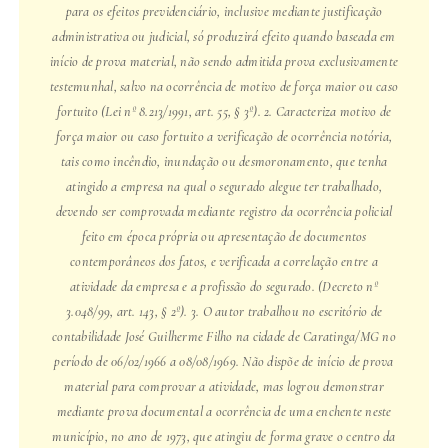
para os efeitos previdenciário, inclusive mediante justificação
administrativa ou judicial, só produzirá efeito quando baseada em
início de prova material, não sendo admitida prova exclusivamente
testemunhal, salvo na ocorrência de motivo de força maior ou caso
fortuito (Lei nº 8.213/1991, art. 55, § 3º). 2. Caracteriza motivo de
força maior ou caso fortuito a verificação de ocorrência notória,
tais como incêndio, inundação ou desmoronamento, que tenha
atingido a empresa na qual o segurado alegue ter trabalhado,
devendo ser comprovada mediante registro da ocorrência policial
feito em época própria ou apresentação de documentos
contemporâneos dos fatos, e verificada a correlação entre a
atividade da empresa e a profissão do segurado. (Decreto nº
3.048/99, art. 143, § 2º). 3. O autor trabalhou no escritório de
contabilidade José Guilherme Filho na cidade de Caratinga/MG no
período de 06/02/1966 a 08/08/1969. Não dispõe de início de prova
material para comprovar a atividade, mas logrou demonstrar
mediante prova documental a ocorrência de uma enchente neste
município, no ano de 1973, que atingiu de forma grave o centro da