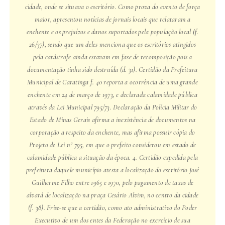
cidade, onde se situava o escritório. Como prova do evento de força
maior, apresentou notícias de jornais locais que relataram a
enchente e os prejuízos e danos suportados pela população local (f.
26/37), sendo que um deles menciona que os escritórios atingidos
pela catástrofe ainda estavam em fase de recomposição pois a
documentação tinha sido destruída (d. 31). Certidão da Prefeitura
Municipal de Caratinga f. 40 reporta a ocorrência de uma grande
enchente em 24 de março de 1973, e declarada calamidade pública
através da Lei Municipal 795/73. Declaração da Polícia Militar do
Estado de Minas Gerais afirma a inexistência de documentos na
corporação a respeito da enchente, mas afirma possuir cópia do
Projeto de Lei nº 795, em que o prefeito considerou em estado de
calamidade pública a situação da época. 4. Certidão expedida pela
prefeitura daquele município atesta a localização do escritório José
Guilherme Filho entre 1965 e 1970, pelo pagamento de taxas de
alvará de localização na praça Cesário Alvim, no centro da cidade
(f. 38). Frise-se que a certidão, como ato administrativo do Poder
Executivo de um dos entes da Federação no exercício de sua