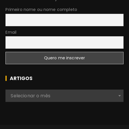
r
:
Primeiro nome ou nome completo
Email
ARTIGOS
A
Selecionar o mês
r
t
i
g
o