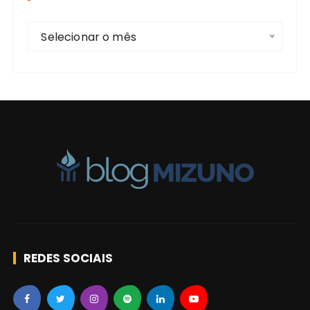
r
A
:
Selecionar o mês
r
t
i
g
o
s
REDES SOCIAIS