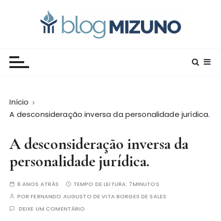
I
r
p
a
Blog Editora Mizuno
Conecte-se com o saber!
r
a
o
c
Início
o
A desconsideração inversa da personalidade jurídica.
n
t
A desconsideração inversa da
e
ú
personalidade jurídica.
d
o
6 ANOS ATRÁS
TEMPO DE LEITURA:
7MINUTOS
POR
FERNANDO AUGUSTO DE VITA BORGES DE SALES
DEIXE UM COMENTÁRIO