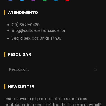
ATENDIMENTO
(19) 3571-0420
blog@editoramizuno.com.br
Seg. a Sex. das 8h às 17h30
PESQUISAR
P
r
o
c
NEWSLETTER
u
r
Inscreva-se aqui para receber os melhores
a
conteúdos do mundo jurídico direto em seu e-mail!