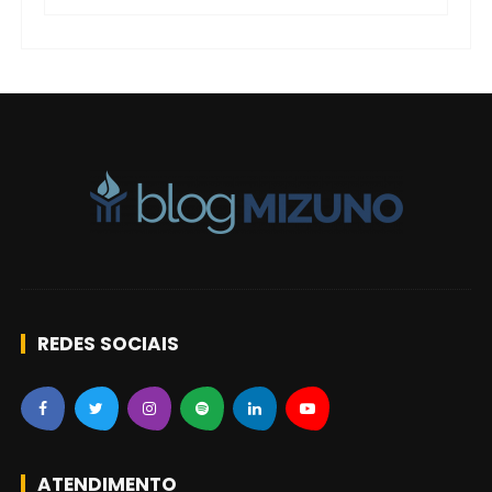
r
t
i
g
o
s
REDES SOCIAIS
ATENDIMENTO