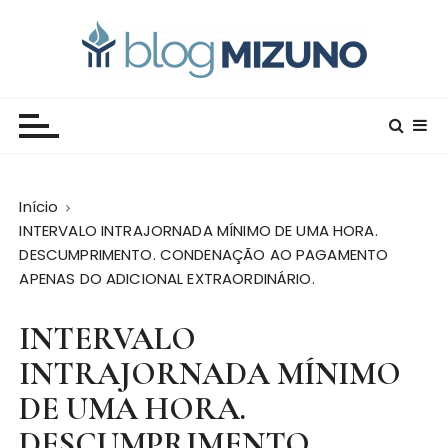
I
r
p
a
Blog Editora Mizuno
Conecte-se com o saber!
r
a
o
c
Início
o
INTERVALO INTRAJORNADA MÍNIMO DE UMA HORA.
n
DESCUMPRIMENTO. CONDENAÇÃO AO PAGAMENTO
t
APENAS DO ADICIONAL EXTRAORDINÁRIO.
e
ú
INTERVALO
d
o
INTRAJORNADA MÍNIMO
DE UMA HORA.
DESCUMPRIMENTO.