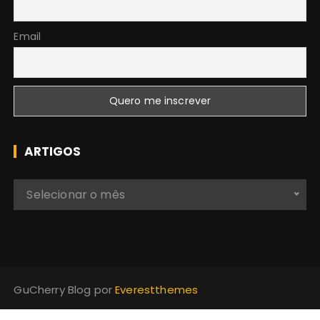
Email
ARTIGOS
A
Selecionar o mês
r
t
i
g
o
GuCherry Blog por
Everestthemes
s