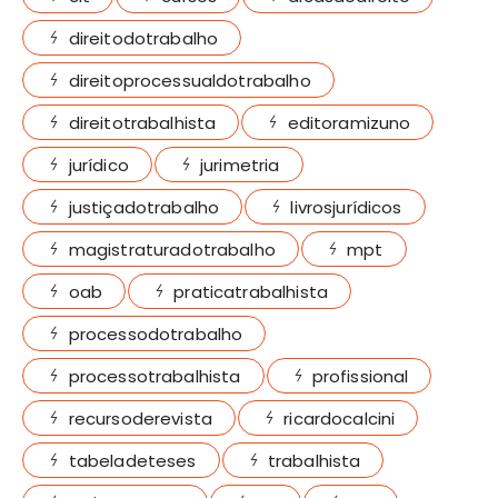
direitodotrabalho
direitoprocessualdotrabalho
direitotrabalhista
editoramizuno
jurídico
jurimetria
justiçadotrabalho
livrosjurídicos
magistraturadotrabalho
mpt
oab
praticatrabalhista
processodotrabalho
processotrabalhista
profissional
recursoderevista
ricardocalcini
tabeladeteses
trabalhista