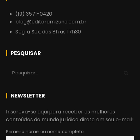
(19) 3571-0420
blog@editoramizuno.com.br
Seg. a Sex. das 8h às 17h30
PESQUISAR
P
r
o
c
NEWSLETTER
u
r
Inscreva-se aqui para receber os melhores
a
conteúdos do mundo jurídico direto em seu e-mail!
r
:
Primeiro nome ou nome completo