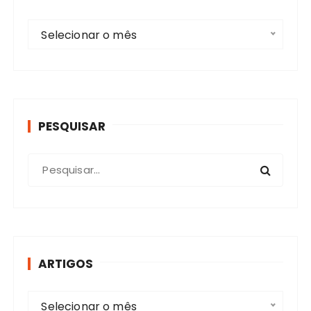
A
Selecionar o mês
r
t
i
g
o
PESQUISAR
s
P
r
o
c
u
r
ARTIGOS
a
r
A
:
Selecionar o mês