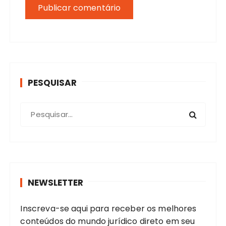
PESQUISAR
P
r
o
c
u
r
NEWSLETTER
a
r
Inscreva-se aqui para receber os melhores
:
conteúdos do mundo jurídico direto em seu