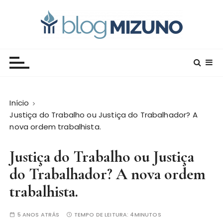
I
r
p
a
Blog Editora Mizuno
Conecte-se com o saber!
r
a
o
c
Início
o
Justiça do Trabalho ou Justiça do Trabalhador? A
n
nova ordem trabalhista.
t
e
Justiça do Trabalho ou Justiça
ú
d
do Trabalhador? A nova ordem
o
trabalhista.
5 ANOS ATRÁS
TEMPO DE LEITURA:
4MINUTOS