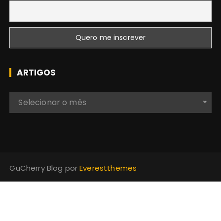
ARTIGOS
A
Selecionar o mês
r
t
i
g
o
GuCherry Blog por
Everestthemes
s