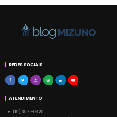
g
o
s
REDES SOCIAIS
ATENDIMENTO
(19) 3571-0420