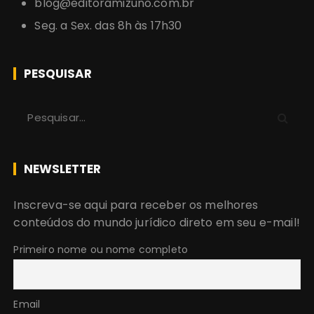
blog@editoramizuno.com.br
Seg. a Sex. das 8h às 17h30
PESQUISAR
P
r
o
c
NEWSLETTER
u
r
Inscreva-se aqui para receber os melhores
a
conteúdos do mundo jurídico direto em seu e-mail!
r
:
Primeiro nome ou nome completo
Email