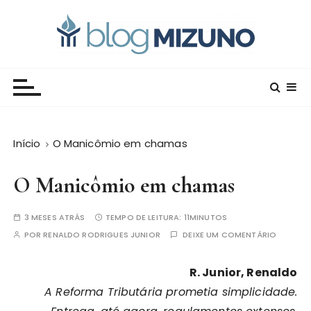
I
r
p
a
Blog Editora Mizuno
Conecte-se com o saber!
r
a
o
c
Início
O Manicômio em chamas
o
n
O Manicômio em chamas
t
e
ú
3 MESES ATRÁS
TEMPO DE LEITURA:
11MINUTOS
d
POR
RENALDO RODRIGUES JUNIOR
DEIXE UM COMENTÁRIO
o
R. Junior, Renaldo
A Reforma Tributária prometia simplicidade.