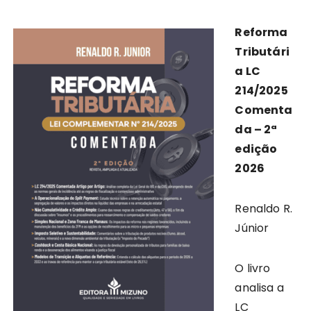
Reforma
Tributári
a LC
214/2025
Comenta
da – 2ª
edição
2026
Renaldo R.
Júnior
O livro
analisa a
LC