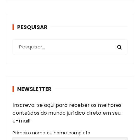
PESQUISAR
P
r
o
c
u
r
NEWSLETTER
a
r
Inscreva-se aqui para receber os melhores
:
conteúdos do mundo jurídico direto em seu
e-mail!
Primeiro nome ou nome completo