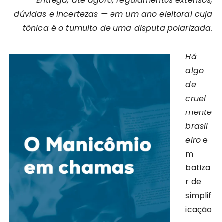
Entrega, até agora, regulamentos extensos,
dúvidas e incertezas — em um ano eleitoral cuja
tônica é o tumulto de uma disputa polarizada.
Há
algo
de
cruel
mente
brasil
eiro
e
m
batiza
r de
simplif
icação