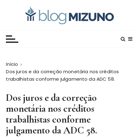
I
r
p
a
Blog Editora Mizuno
Conecte-se com o saber!
r
a
o
c
Início
o
Dos juros e da correção monetária nos créditos
n
trabalhistas conforme julgamento da ADC 58.
t
e
Dos juros e da correção
ú
d
monetária nos créditos
o
trabalhistas conforme
julgamento da ADC 58.