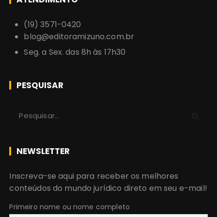
(19) 3571-0420
blog@editoramizuno.com.br
Seg. a Sex. das 8h às 17h30
PESQUISAR
P
r
o
c
NEWSLETTER
u
r
Inscreva-se aqui para receber os melhores
a
conteúdos do mundo jurídico direto em seu e-mail!
r
:
Primeiro nome ou nome completo