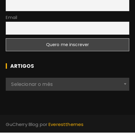
Email
ARTIGOS
A
Selecionar o mês
r
t
i
g
o
GuCherry Blog por
Everestthemes
s