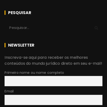
PESQUISAR
P
r
o
c
NEWSLETTER
u
r
Inscreva-se aqui para receber os melhores
a
conteúdos do mundo jurídico direto em seu e-mail!
r
:
Primeiro nome ou nome completo
Email