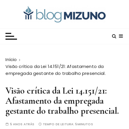
I
r
p
a
Blog Editora Mizuno
Conecte-se com o saber!
r
a
o
c
Início
o
Visão crítica da Lei 14.151/21: Afastamento da
n
empregada gestante do trabalho presencial.
t
e
Visão crítica da Lei 14.151/21:
ú
d
Afastamento da empregada
o
gestante do trabalho presencial.
5 ANOS ATRÁS
TEMPO DE LEITURA:
5MINUTOS