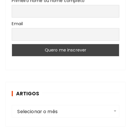
Primeiro nome ou nome completo
Email
ARTIGOS
A
Selecionar o mês
r
t
i