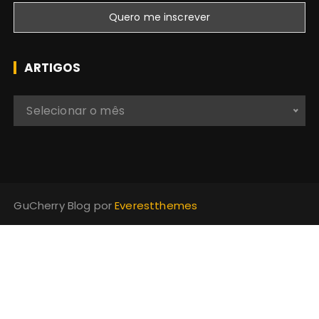
ARTIGOS
A
Selecionar o mês
r
t
i
g
o
GuCherry Blog por
Everestthemes
s