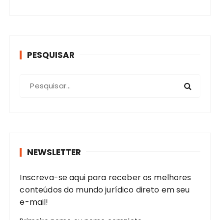
PESQUISAR
P
r
o
c
u
r
NEWSLETTER
a
r
Inscreva-se aqui para receber os melhores
:
conteúdos do mundo jurídico direto em seu
e-mail!