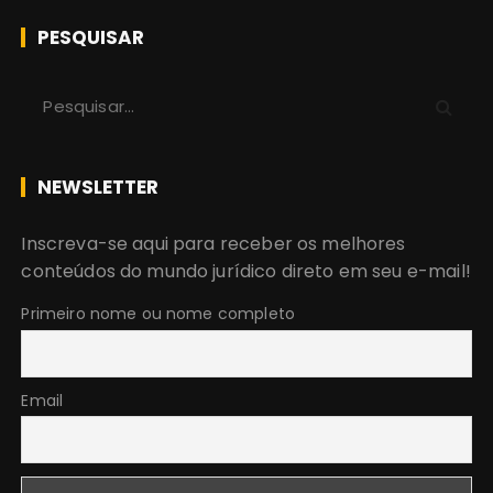
PESQUISAR
P
r
o
c
NEWSLETTER
u
r
Inscreva-se aqui para receber os melhores
a
conteúdos do mundo jurídico direto em seu e-mail!
r
:
Primeiro nome ou nome completo
Email