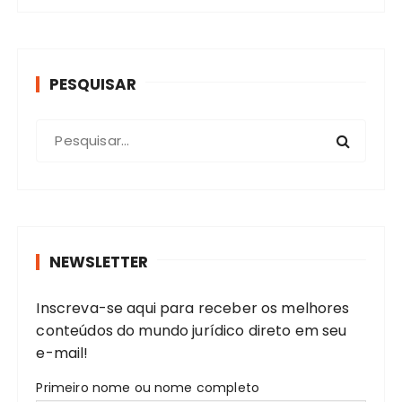
PESQUISAR
P
r
o
c
u
r
NEWSLETTER
a
r
Inscreva-se aqui para receber os melhores
:
conteúdos do mundo jurídico direto em seu
e-mail!
Primeiro nome ou nome completo