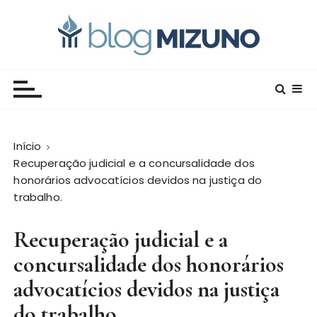
I
r
p
a
Blog Editora Mizuno
Conecte-se com o saber!
r
a
o
c
Início
o
Recuperação judicial e a concursalidade dos
n
honorários advocatícios devidos na justiça do
t
trabalho.
e
ú
Recuperação judicial e a
d
o
concursalidade dos honorários
advocatícios devidos na justiça
do trabalho.