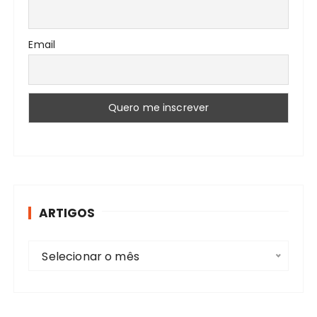
Email
ARTIGOS
A
Selecionar o mês
r
t
i